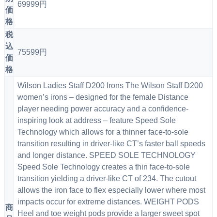
69999円
価
格
税
込
75599円
価
格
Wilson Ladies Staff D200 Irons The Wilson Staff D200
women’s irons – designed for the female Distance
player needing power accuracy and a confidence-
inspiring look at address – feature Speed Sole
Technology which allows for a thinner face-to-sole
transition resulting in driver-like CT’s faster ball speeds
and longer distance. SPEED SOLE TECHNOLOGY
Speed Sole Technology creates a thin face-to-sole
transition yielding a driver-like CT of 234. The cutout
allows the iron face to flex especially lower where most
impacts occur for extreme distances. WEIGHT PODS
商
Heel and toe weight pods provide a larger sweet spot