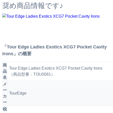
奨め商品情報です♪
「Tour Edge Ladies Exotics XCG7 Pocket Cavity
Irons」の概要
商
Tour Edge Ladies Exotics XCG7 Pocket Cavity Irons
品
（商品型番：TOU0081）
名
メ
ー
TourEdge
カ
ー
税