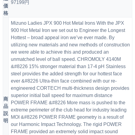
97199円
価
格
Mizuno Ladies JPX 900 Hot Metal Irons With the JPX
900 Hot Metal Iron we set out to Engineer the Longest
Hottest – broad appeal iron we’ve ever made. By
utilizing new materials and new methods of construction
we were able to achieve this and produced an
unmatched level of ball speed. CHROMOLY 4140M
&#8226 15% stronger material than 17-4 pH Stainless
steel provides the added strength for our hottest face
ever &#8226 Ultra-thin face combined with our re-
engineered CORTECH multi-thickness design provides
superior initial ball speed for maximum distance
商
POWER FRAME &#8226 More mass is pushed to the
品
extreme perimeter of the club head for industry leading
説
MOI &#8226 POWER FRAME geometry is a result of
明
our Harmonic Impact Technology. The rigid POWER
FRAME provided an extremely solid impact sound