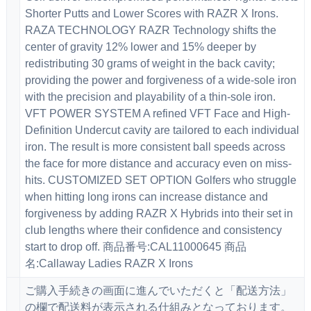
Shorter Putts and Lower Scores with RAZR X Irons.
RAZA TECHNOLOGY RAZR Technology shifts the
center of gravity 12% lower and 15% deeper by
redistributing 30 grams of weight in the back cavity;
providing the power and forgiveness of a wide-sole iron
with the precision and playability of a thin-sole iron.
VFT POWER SYSTEM A refined VFT Face and High-
Definition Undercut cavity are tailored to each individual
iron. The result is more consistent ball speeds across
the face for more distance and accuracy even on miss-
hits. CUSTOMIZED SET OPTION Golfers who struggle
when hitting long irons can increase distance and
forgiveness by adding RAZR X Hybrids into their set in
club lengths where their confidence and consistency
start to drop off. 商品番号:CAL11000645 商品
名:Callaway Ladies RAZR X Irons
ご購入手続きの画面に進んでいただくと「配送方法」
の欄で配送料が表示される仕組みとなっております。