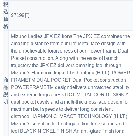
税
込
97199円
価
格
Mizuno Ladies JPX EZ Irons The JPX EZ combines the
amazing distance from our Hot Metal face design with
the unbelievable forgiveness of our Power Frame Dual
Pocket construction. Along with the ease of launch
trajectory the JPX EZ delivers amazing feel through
Mizuno’s Harmonic Impact Technology (H.I.T.). POWER
商
FRAMETM DUAL POCKET Dual Pocket construction
品
POWERFRAMETM designdelivers unmatched stability
説
and extreme forgiveness HOT METAL COR DESIGN A
明
dual pocket cavity and a multi-thickness face design for
maximum ball speeds to deliver long consistent
distance HARMONIC IMPACT TECHNOLOGY (H.I.T.)
Mizuno’s scientific technology to fine tune sound and
feel BLACK NICKEL FINISH An anti-glare finish for a