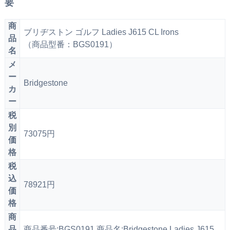
要
商
ブリヂストン ゴルフ Ladies J615 CL Irons
品
（商品型番：BGS0191）
名
メ
ー
Bridgestone
カ
ー
税
別
73075円
価
格
税
込
78921円
価
格
商
品
商品番号:BGS0191 商品名:Bridgestone Ladies J615