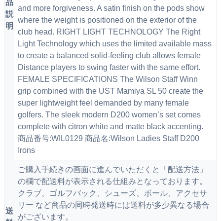
品
and more forgiveness. A satin finish on the pods show
説
where the weight is positioned on the exterior of the
明
club head. RIGHT LIGHT TECHNOLOGY The Right
Light Technology which uses the limited available mass
to create a balanced solid-feeling club allows female
Distance players to swing faster with the same effort.
FEMALE SPECIFICATIONS The Wilson Staff Winn
grip combined with the UST Mamiya SL 50 create the
super lightweight feel demanded by many female
golfers. The sleek modern D200 women’s set comes
complete with citron white and matte black accenting.
商品番号:WIL0129 商品名:Wilson Ladies Staff D200
Irons
ご購入手続きの画面に進んでいただくと「配送方法」
の欄で配送料が表示される仕組みとなっております。
クラブ、ゴルフバック、シューズ、ボール、アクセサ
リー など商品の同時発送時には送料が多少異なる場合
送
がございます。