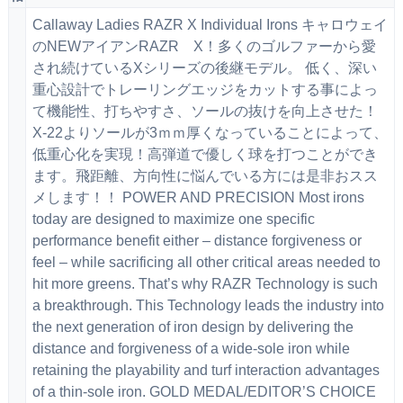
Callaway Ladies RAZR X Individual Irons キャロウェイ
のNEWアイアンRAZR X！多くのゴルファーから愛
され続けているXシリーズの後継モデル。 低く、深い
重心設計でトレーリングエッジをカットする事によっ
て機能性、打ちやすさ、ソールの抜けを向上させた！
X-22よりソールが3ｍｍ厚くなっていることによって、
低重心化を実現！高弾道で優しく球を打つことができ
ます。飛距離、方向性に悩んでいる方には是非おスス
メします！！ POWER AND PRECISION Most irons
today are designed to maximize one specific
performance benefit either – distance forgiveness or
feel – while sacrificing all other critical areas needed to
hit more greens. That’s why RAZR Technology is such
a breakthrough. This Technology leads the industry into
the next generation of iron design by delivering the
distance and forgiveness of a wide-sole iron while
retaining the playability and turf interaction advantages
of a thin-sole iron. GOLD MEDAL/EDITOR’S CHOICE