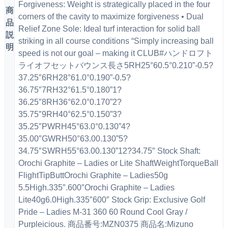
Forgiveness: Weight is strategically placed in the four
商
corners of the cavity to maximize forgiveness • Dual
品
Relief Zone Sole: Ideal turf interaction for solid ball
説
striking in all course conditions “Simply increasing ball
明
speed is not our goal – making it CLUB#ハンドロフト
ライオフセットバウンス長さ5RH25°60.5°0.210”-0.5?
37.25″6RH28°61.0°0.190”-0.5?
36.75″7RH32°61.5°0.180”1?
36.25″8RH36°62.0°0.170”2?
35.75″9RH40°62.5°0.150”3?
35.25″PWRH45°63.0°0.130”4?
35.00″GWRH50°63.00.130”5?
34.75″SWRH55°63.00.130”12?34.75″ Stock Shaft:
Orochi Graphite – Ladies or Lite ShaftWeightTorqueBall
FlightTipButtOrochi Graphite – Ladies50g
5.5High.335″.600″Orochi Graphite – Ladies
Lite40g6.0High.335″600″ Stock Grip: Exclusive Golf
Pride – Ladies M-31 360 60 Round Cool Gray /
Purpleicious. 商品番号:MZN0375 商品名:Mizuno