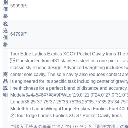
別
59999円
価
格
税
込
64799円
価
格
Tour Edge Ladies Exotics XCG7 Pocket Cavity Irons The X
 Constructed from 431 stainless steel in a one-piece cas
classic-style head design. Advanced weighting includes two
商
center sole cavity. The sole cavity also reduces contact ar
品
is engineered for its specific task including center of gravi
説
line thickness for a perfect blend of distance and accuracy.
明
Model#3#4#5#6#7#8#9PWLoft19.0°21.0°24.0°27.0°31.0°35.
Length38.25”37.75”37.25”36.75”36.25”35.75”35.25”34.75”
ModelFlexLaunchWeightTorqueFujikura Exotics Fuel 
名:Tour Edge Ladies Exotics XCG7 Pocket Cavity Irons
ご購入手続きの画面に進んでいただくと「配送方法」の