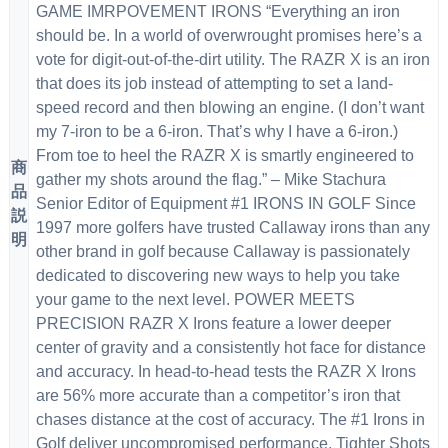
GAME IMRPOVEMENT IRONS “Everything an iron
should be. In a world of overwrought promises here’s a
vote for digit-out-of-the-dirt utility. The RAZR X is an iron
that does its job instead of attempting to set a land-
speed record and then blowing an engine. (I don’t want
my 7-iron to be a 6-iron. That’s why I have a 6-iron.)
From toe to heel the RAZR X is smartly engineered to
商
gather my shots around the flag.” – Mike Stachura
品
Senior Editor of Equipment #1 IRONS IN GOLF Since
説
1997 more golfers have trusted Callaway irons than any
明
other brand in golf because Callaway is passionately
dedicated to discovering new ways to help you take
your game to the next level. POWER MEETS
PRECISION RAZR X Irons feature a lower deeper
center of gravity and a consistently hot face for distance
and accuracy. In head-to-head tests the RAZR X Irons
are 56% more accurate than a competitor’s iron that
chases distance at the cost of accuracy. The #1 Irons in
Golf deliver uncompromised performance. Tighter Shots