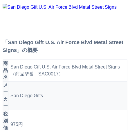
「San Diego Gift U.S. Air Force Blvd Metal Street
Signs」の概要
商
San Diego Gift U.S. Air Force Blvd Metal Street Signs
品
（商品型番：SAG0017）
名
メ
ー
San Diego Gifts
カ
ー
税
別
975円
価