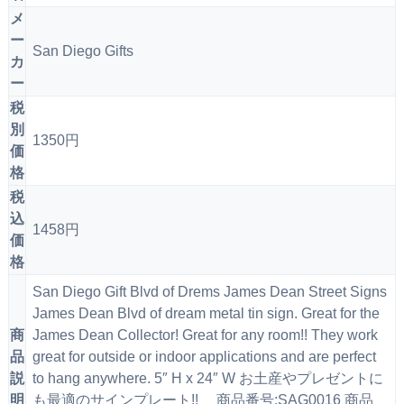
メ
ー
San Diego Gifts
カ
ー
税
別
1350円
価
格
税
込
1458円
価
格
San Diego Gift Blvd of Drems James Dean Street Signs
James Dean Blvd of dream metal tin sign. Great for the
商
James Dean Collector! Great for any room!! They work
品
great for outside or indoor applications and are perfect
説
to hang anywhere. 5″ H x 24″ W お土産やプレゼントに
明
も最適のサインプレート!! 商品番号:SAG0016 商品