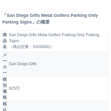
「San Diego Gifts Metal Golfers Parking Only
Parking Signs」の概要
商
San Diego Gifts Metal Golfers Parking Only Parking
品
Signs
名
（商品型番：SAG0002）
メ
ー
San Diego Gifts
カ
ー
税
別
825円
価
格
税
込