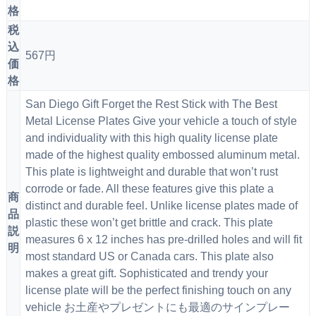
格
税
込
567円
価
格
San Diego Gift Forget the Rest Stick with The Best
Metal License Plates Give your vehicle a touch of style
and individuality with this high quality license plate
made of the highest quality embossed aluminum metal.
This plate is lightweight and durable that won’t rust
corrode or fade. All these features give this plate a
商
distinct and durable feel. Unlike license plates made of
品
plastic these won’t get brittle and crack. This plate
説
measures 6 x 12 inches has pre-drilled holes and will fit
明
most standard US or Canada cars. This plate also
makes a great gift. Sophisticated and trendy your
license plate will be the perfect finishing touch on any
vehicle お土産やプレゼントにも最適のサインプレー