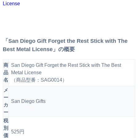
「San Diego Gift Forget the Rest Stick with The
Best Metal License」の概要
商
San Diego Gift Forget the Rest Stick with The Best
品
Metal License
名
（商品型番：SAG0014）
メ
ー
San Diego Gifts
カ
ー
税
別
525円
価