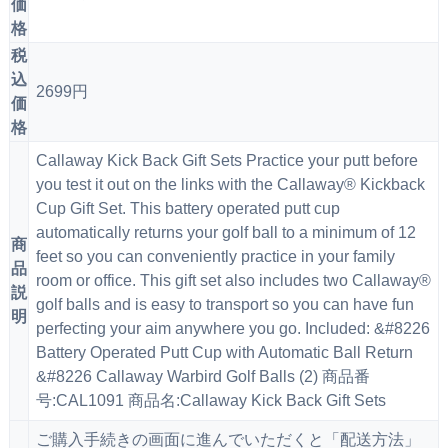
価
格
税
込
2699円
価
格
Callaway Kick Back Gift Sets Practice your putt before
you test it out on the links with the Callaway® Kickback
Cup Gift Set. This battery operated putt cup
automatically returns your golf ball to a minimum of 12
商
feet so you can conveniently practice in your family
品
room or office. This gift set also includes two Callaway®
説
golf balls and is easy to transport so you can have fun
明
perfecting your aim anywhere you go. Included: &#8226
Battery Operated Putt Cup with Automatic Ball Return
&#8226 Callaway Warbird Golf Balls (2) 商品番
号:CAL1091 商品名:Callaway Kick Back Gift Sets
ご購入手続きの画面に進んでいただくと「配送方法」