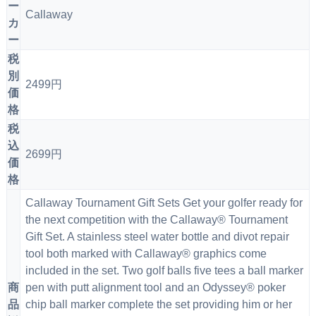
ー
Callaway
カ
ー
税
別
2499円
価
格
税
込
2699円
価
格
Callaway Tournament Gift Sets Get your golfer ready for
the next competition with the Callaway® Tournament
Gift Set. A stainless steel water bottle and divot repair
tool both marked with Callaway® graphics come
included in the set. Two golf balls five tees a ball marker
商
pen with putt alignment tool and an Odyssey® poker
品
chip ball marker complete the set providing him or her