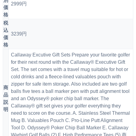
別
2999円
価
格
税
込
3239円
価
格
Callaway Excutive Gift Sets Prepare your favorite golfer
for their next round with the Callaway® Executive Gift
Set. The set comes with a travel mug suitable for hot or
cold drinks and a fleece-lined valuables pouch with
zipper for safe item storage. Also included are two golf
商
balls five tees a ball marker pen with putt alignment tool
品
and an Odyssey® poker chip ball marker. The
説
Callaway® gift set gives your golfer everything they
明
need to score on the course. A. Stainless Steel Thermal
Mug B. Valuables Pouch C. Pro-Line Putt Alignment
Tool D. Odyssey® Poker Chip Ball Marker E. Callaway
Warbird Golf Balls (2) F. High Performance Tees (5) 商