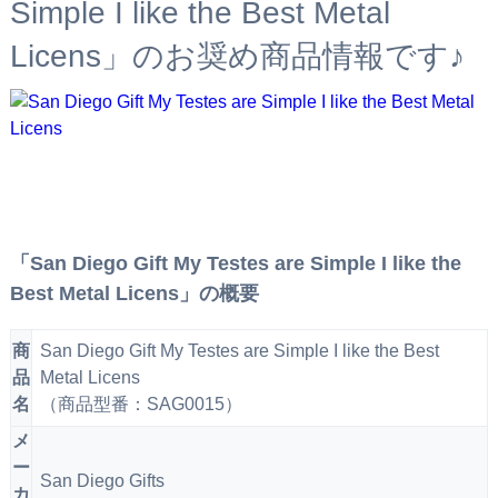
Simple I like the Best Metal
Licens」のお奨め商品情報です♪
「San Diego Gift My Testes are Simple I like the
Best Metal Licens」の概要
商
San Diego Gift My Testes are Simple I like the Best
品
Metal Licens
名
（商品型番：SAG0015）
メ
ー
San Diego Gifts
カ