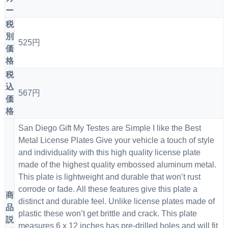
ー
税
別
525円
価
格
税
込
567円
価
格
San Diego Gift My Testes are Simple I like the Best
Metal License Plates Give your vehicle a touch of style
and individuality with this high quality license plate
made of the highest quality embossed aluminum metal.
This plate is lightweight and durable that won’t rust
corrode or fade. All these features give this plate a
商
distinct and durable feel. Unlike license plates made of
品
plastic these won’t get brittle and crack. This plate
説
measures 6 x 12 inches has pre-drilled holes and will fit