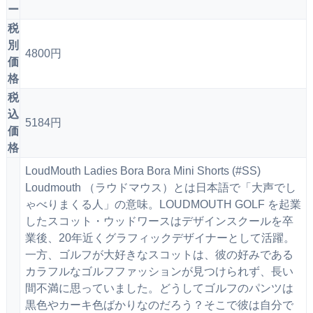
ー
税
別
4800円
価
格
税
込
5184円
価
格
LoudMouth Ladies Bora Bora Mini Shorts (#SS)
Loudmouth （ラウドマウス）とは日本語で「大声でし
ゃべりまくる人」の意味。LOUDMOUTH GOLF を起業
したスコット・ウッドワースはデザインスクールを卒
業後、20年近くグラフィックデザイナーとして活躍。
一方、ゴルフが大好きなスコットは、彼の好みである
カラフルなゴルフファッションが見つけられず、長い
間不満に思っていました。どうしてゴルフのパンツは
黒色やカーキ色ばかりなのだろう？そこで彼は自分で