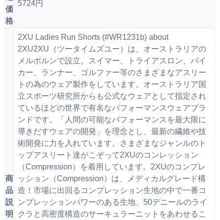
5724円
価
格
2XU Ladies Run Shorts (#WR1231b) about
2XU2XU（ツータイムズユー）は、オーストラリアの
メルボルンで設立。スイマー、トライアスロン、バイ
カー、ランナー、ゴルファー等のさまざまなアスリー
トの為のウェア製作をしています。オーストラリア国
立スポーツ研究所からも公式なウェアとして指定され
ているほどの世界で有名なパフォーマンスウェアブラ
ンドです。「人間の可能なパフォーマンスを最大限に
導きだすウェアの開発」を理念とし、最新の繊維や技
術開発に力を入れています。さまざまなジャンルのト
ップアスリート達がこぞって2XUのコンレッション
（Compression）を着用しています。2XUのコンプレ
商
ッション（Compression）は、メディカルグレード構
品
造！市場に出回るコンプレッション生地の中で一番コ
説
ンプレッションパワーのある生地、50デニールのライ
明
クラと高密度構造のサーキュラーニットをあわせるこ