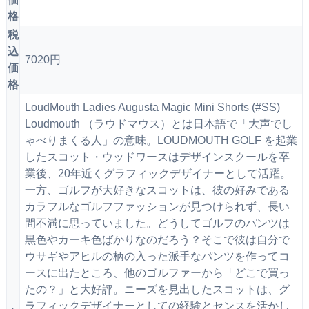
格
税
込
7020円
価
格
LoudMouth Ladies Augusta Magic Mini Shorts (#SS)
Loudmouth （ラウドマウス）とは日本語で「大声でし
ゃべりまくる人」の意味。LOUDMOUTH GOLF を起業
したスコット・ウッドワースはデザインスクールを卒
業後、20年近くグラフィックデザイナーとして活躍。
一方、ゴルフが大好きなスコットは、彼の好みである
カラフルなゴルフファッションが見つけられず、長い
間不満に思っていました。どうしてゴルフのパンツは
黒色やカーキ色ばかりなのだろう？そこで彼は自分で
ウサギやアヒルの柄の入った派手なパンツを作ってコ
ースに出たところ、他のゴルファーから「どこで買っ
たの？」と大好評。ニーズを見出したスコットは、グ
ラフィックデザイナーとしての経験とセンスを活かし