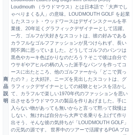
Loudmouth （ラウドマウス）とは日本語で「大声でし
ゃべりまくる人」の意味。LOUDMOUTH GOLF を起業
したスコット・ウッドワースはデザインスクールを卒
業後、20年近くグラフィックデザイナーとして活躍。
一方、ゴルフが大好きなスコットは、彼の好みである
カラフルなゴルフファッションが見つけられず、長い
間不満に思っていました。どうしてゴルフのパンツは
黒色やカーキ色ばかりなのだろう？そこで彼は自分で
ウサギやアヒルの柄の入った派手なパンツを作ってコ
ースに出たところ、他のゴルファーから「どこで買っ
商
たの？」と大好評。ニーズを見出したスコットは、グ
品
ラフィックデザイナーとしての経験とセンスを活かし
説
て、カラフルで楽しい1970年代のファッションを思い
明
出させるラウドマウスの製品を作りあげました。手に
入らない物があっても無いからと言って黙って我慢は
しない、無ければ自分から大声で名乗りを上げて作り
出そう、そんな彼の気持ちが「LOUDMOUTH GOLF」
の元気の源です。 世界中のツアーで活躍するPGA プロ