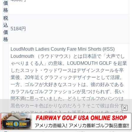
価
格
税
込
5184円
価
格
LoudMouth Ladies County Fare Mini Shorts (#SS)
Loudmouth （ラウドマウス）とは日本語で「大声でし
ゃべりまくる人」の意味。LOUDMOUTH GOLF を起業
したスコット・ウッドワースはデザインスクールを卒
業後、20年近くグラフィックデザイナーとして活躍。
一方、ゴルフが大好きなスコットは、彼の好みである
カラフルなゴルフファッションが見つけられず、長い
間不満に思っていました。どうしてゴルフのパンツは
黒色やカーキ色ばかりなのだろう？そこで彼は自分で
ウサギやアヒルの柄の入った派手なパンツを作ってコ
ースに出たところ、他のゴルファーから「どこで買っ
商
たの？」と大好評。ニーズを見出したスコットは、グ