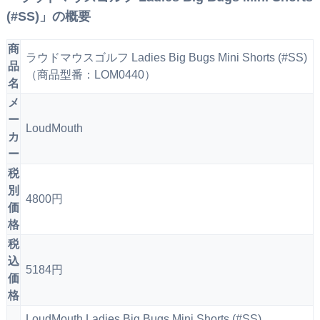
(#SS)」の概要
商
ラウドマウスゴルフ Ladies Big Bugs Mini Shorts (#SS)
品
（商品型番：LOM0440）
名
メ
ー
LoudMouth
カ
ー
税
別
4800円
価
格
税
込
5184円
価
格
LoudMouth Ladies Big Bugs Mini Shorts (#SS)