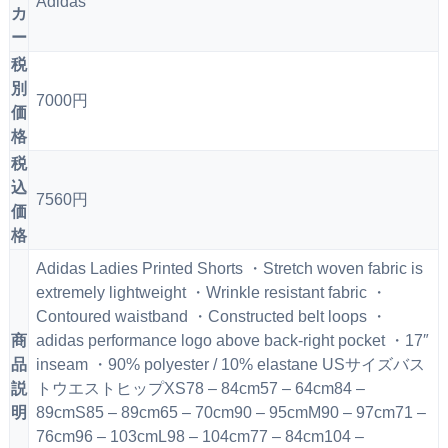
Adidas
カ
ー
税
別
7000円
価
格
税
込
7560円
価
格
Adidas Ladies Printed Shorts ・Stretch woven fabric is
extremely lightweight ・Wrinkle resistant fabric ・
Contoured waistband ・Constructed belt loops ・
商
adidas performance logo above back-right pocket ・17″
品
inseam ・90% polyester / 10% elastane USサイズバス
説
トウエストヒップXS78 – 84cm57 – 64cm84 –
明
89cmS85 – 89cm65 – 70cm90 – 95cmM90 – 97cm71 –
76cm96 – 103cmL98 – 104cm77 – 84cm104 –