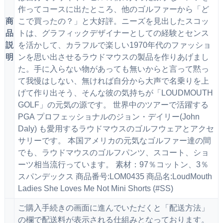
作ってコースに出たところ、他のゴルファーから「ど
商
こで買ったの？」と大好評。ニーズを見出したスコッ
品
トは、グラフィックデザイナーとしての経験とセンス
説
を活かして、カラフルで楽しい1970年代のファッショ
明
ンを思い出させるラウドマウスの製品を作りあげまし
た。手に入らない物があっても無いからと言って黙っ
て我慢はしない、無ければ自分から大声で名乗りを上
げて作り出そう、そんな彼の気持ちが「LOUDMOUTH
GOLF」の元気の源です。 世界中のツアーで活躍する
PGA プロフェッショナルのジョン・デイリー(John
Daly) も愛用するラウドマウスのゴルフウェアとアクセ
サリーです。 本国アメリカの元気なゴルファー達の間
でも、ラウドマウスのゴルフパンツ、スコート、ショ
ーツ相当流行っています。 素材：97％コットン、3％
スパンデックス 商品番号:LOM0435 商品名:LoudMouth
Ladies She Loves Me Not Mini Shorts (#SS)
ご購入手続きの画面に進んでいただくと「配送方法」
の欄で配送料が表示される仕組みとなっております。