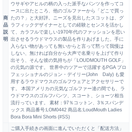
ウサギやアヒルの柄の入った派手なパンツを作ってコ
ースに出たところ、他のゴルファーから「どこで買っ
商
たの？」と大好評。ニーズを見出したスコットは、グ
品
ラフィックデザイナーとしての経験とセンスを活かし
説
て、カラフルで楽しい1970年代のファッションを思い
明
出させるラウドマウスの製品を作りあげました。手に
入らない物があっても無いからと言って黙って我慢は
しない、無ければ自分から大声で名乗りを上げて作り
出そう、そんな彼の気持ちが「LOUDMOUTH GOLF」
の元気の源です。 世界中のツアーで活躍するPGA プロ
フェッショナルのジョン・デイリー(John Daly) も愛
用するラウドマウスのゴルフウェアとアクセサリーで
す。 本国アメリカの元気なゴルファー達の間でも、ラ
ウドマウスのゴルフパンツ、スコート、ショーツ相当
流行っています。 素材：97％コットン、3％スパンデ
ックス 商品番号:LOM0442 商品名:LoudMouth Ladies
Bora Bora Mini Shorts (#SS)
ご購入手続きの画面に進んでいただくと「配送方法」