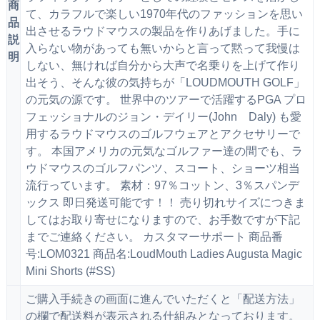
商
て、カラフルで楽しい1970年代のファッションを思い
品
出させるラウドマウスの製品を作りあげました。手に
説
入らない物があっても無いからと言って黙って我慢は
明
しない、無ければ自分から大声で名乗りを上げて作り
出そう、そんな彼の気持ちが「LOUDMOUTH GOLF」
の元気の源です。 世界中のツアーで活躍するPGA プロ
フェッショナルのジョン・デイリー(John Daly) も愛
用するラウドマウスのゴルフウェアとアクセサリーで
す。 本国アメリカの元気なゴルファー達の間でも、ラ
ウドマウスのゴルフパンツ、スコート、ショーツ相当
流行っています。 素材：97％コットン、3％スパンデ
ックス 即日発送可能です！！ 売り切れサイズにつきま
してはお取り寄せになりますので、お手数ですが下記
までご連絡ください。 カスタマーサポート 商品番
号:LOM0321 商品名:LoudMouth Ladies Augusta Magic
Mini Shorts (#SS)
ご購入手続きの画面に進んでいただくと「配送方法」
の欄で配送料が表示される仕組みとなっております。