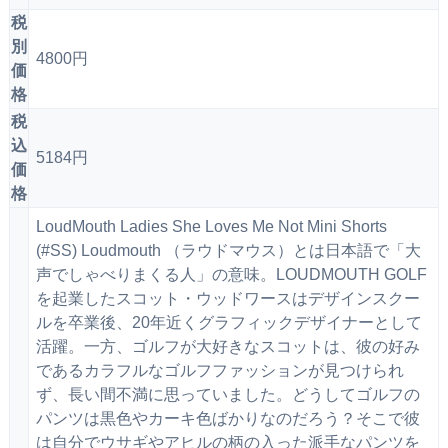
税
別
4800円
価
格
税
込
5184円
価
格
LoudMouth Ladies She Loves Me Not Mini Shorts
(#SS) Loudmouth （ラウドマウス）とは日本語で「大
声でしゃべりまくる人」の意味。LOUDMOUTH GOLF
を起業したスコット・ウッドワースはデザインスクー
ルを卒業後、20年近くグラフィックデザイナーとして
活躍。一方、ゴルフが大好きなスコットは、彼の好み
であるカラフルなゴルフファッションが見つけられ
ず、長い間不満に思っていました。どうしてゴルフの
パンツは黒色やカーキ色ばかりなのだろう？そこで彼
は自分でウサギやアヒルの柄の入った派手なパンツを