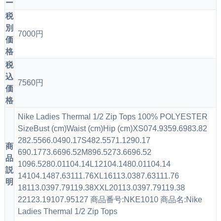
ー
税
別
7000円
価
格
税
込
7560円
価
格
Nike Ladies Thermal 1/2 Zip Tops 100% POLYESTER
SizeBust (cm)Waist (cm)Hip (cm)XS074.9359.6983.82
282.5566.0490.17S482.5571.1290.17
商
690.1773.6696.52M896.5273.6696.52
品
1096.5280.01104.14L12104.1480.01104.14
説
14104.1487.63111.76XL16113.0387.63111.76
明
18113.0397.79119.38XXL20113.0397.79119.38
22123.19107.95127 商品番号:NKE1010 商品名:Nike
Ladies Thermal 1/2 Zip Tops