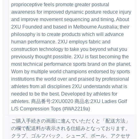
proprioceptive feels promote greater postural
awareness for improved dynamic posture reduce injury
and improve movement sequencing and timing. About
2XU Founded and based in Melbourne Australia; their
philosophy is to create products which will advance
human performance. 2XU employs fabric and
construction technology to take you beyond what you
previously thought possible. 2XU is fast becoming the
most technical performance sports brand on the planet.
Worn by multiple world champions endorsed by sports
institutions the world over and praised by professional
athletes from all disciplines 2XU understands what is
needed to be the best. Developed by athletes for
athletes. 商品番号:2XU0020 商品名:2XU Ladies Golf
L/S Compression Tops (#WA2219a)
ご購入手続きの画面に進んでいただくと「配送方法」
の欄で配送料が表示される仕組みとなっております。
クラブ、ゴルフバック、シューズ、ボール、アクセサ