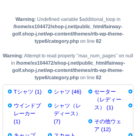
Warning
: Undefined variable $additional_loop in
/home/xs104472/shop-j.net/public_html/fairway-
golf.shop-j.net/wp-content/themes/rtb-wp-theme-
type6/category.php
on line
82
Warning
: Attempt to read property "max_num_pages" on null
in
/home/xs104472/shop-j.net/public_html/fairway-
golf.shop-j.net/wp-content/themes/rtb-wp-theme-
type6/category.php
on line
82
Tシャツ (1)
シャツ (46)
セーター
（レディー
ウインドブ
シャツ（レ
ス） (1)
レーカー
ディース）
(1)
(7)
その他ウェ
ア (12)
キャップ
スカート