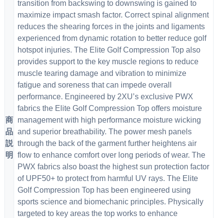
transition from backswing to downswing is gained to
maximize impact smash factor. Correct spinal alignment
reduces the shearing forces in the joints and ligaments
experienced from dynamic rotation to better reduce golf
hotspot injuries. The Elite Golf Compression Top also
provides support to the key muscle regions to reduce
muscle tearing damage and vibration to minimize
fatigue and soreness that can impede overall
performance. Engineered by 2XU’s exclusive PWX
fabrics the Elite Golf Compression Top offers moisture
商
management with high performance moisture wicking
品
and superior breathability. The power mesh panels
説
through the back of the garment further heightens air
明
flow to enhance comfort over long periods of wear. The
PWX fabrics also boast the highest sun protection factor
of UPF50+ to protect from harmful UV rays. The Elite
Golf Compression Top has been engineered using
sports science and biomechanic principles. Physically
targeted to key areas the top works to enhance