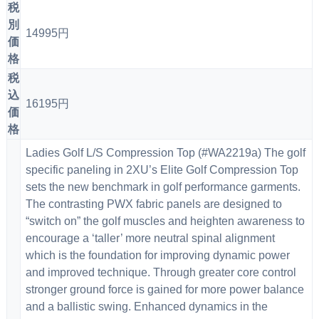
税
別
14995円
価
格
税
込
16195円
価
格
Ladies Golf L/S Compression Top (#WA2219a) The golf
specific paneling in 2XU’s Elite Golf Compression Top
sets the new benchmark in golf performance garments.
The contrasting PWX fabric panels are designed to
“switch on” the golf muscles and heighten awareness to
encourage a ‘taller’ more neutral spinal alignment
which is the foundation for improving dynamic power
and improved technique. Through greater core control
stronger ground force is gained for more power balance
and a ballistic swing. Enhanced dynamics in the