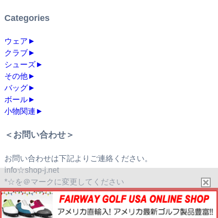
Categories
ウェア
►
クラブ
►
シューズ
►
その他
►
バッグ
►
ボール
►
小物関連
►
＜お問い合わせ＞
お問い合わせは下記よりご連絡ください。
info☆shop-j.net
*☆を＠マークに変更してください
© 2026
フェアウェイゴルフUSA通販（Fairway Golf USA）ゴルフ用
品通販
.All Rights Reserved