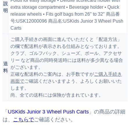
Folds for easy storage • Deluxe scorecard holder with
説
extra storage compartment • Beverage holder • Quick
明
release wheels • Fits golf bags from 26″ to 32″ 商品番
号:USK12000096 商品名:USKids Junior 3 Wheel Push
Carts
ご購入手続きの画面に進んでいただくと「配送方法」
の欄で配送料が表示される仕組みとなっております。
クラブ、ゴルフバック、シューズ、ボール、アクセサ
リー など商品の同時発送時には送料が多少異なる場合
送
がございます。
料
正確な配送料のご案内は、お手数ですが
ご購入手続き
画面で
ご確認くださいますよう、よろしくお願いいた
します。
尚、全ての送料には保険が含まれています。
「
USKids Junior 3 Wheel Push Carts
」の商品の詳細
は、
こちらで
ご確認ください。