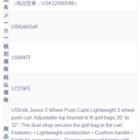
（商品型番：USK12000096）
名
メ
ー
USKidsGolf
カ
ー
税
別
15999円
価
格
税
込
17279円
価
格
USKids Junior 3 Wheel Push Carts Lightweight 3 wheel
push cart. Adjustable top bracket to fit golf bags 26″ to
32″. The dual strap secures the golf bag to the cart.
商
Features: • Lightweight construction • Cushion handle •
品