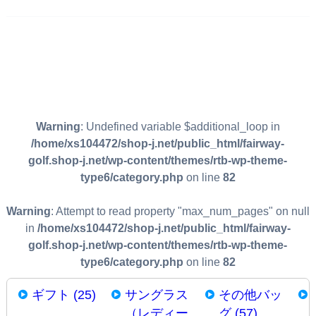
Warning
: Undefined variable $additional_loop in
/home/xs104472/shop-j.net/public_html/fairway-
golf.shop-j.net/wp-content/themes/rtb-wp-theme-
type6/category.php
on line
82
Warning
: Attempt to read property "max_num_pages" on null
in
/home/xs104472/shop-j.net/public_html/fairway-
golf.shop-j.net/wp-content/themes/rtb-wp-theme-
type6/category.php
on line
82
ギフト (25)
サングラス
その他バッ
（レディー
グ (57)