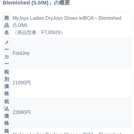
Blemished (5.0/M)」の概要
商
MyJoys Ladies DryJoys Shoes w/BOA – Blemished
品
(5.0/M)
名
（商品型番：FTJ0929）
メ
ー
FootJoy
カ
ー
税
別
21000円
価
格
税
込
22680円
価
格
商