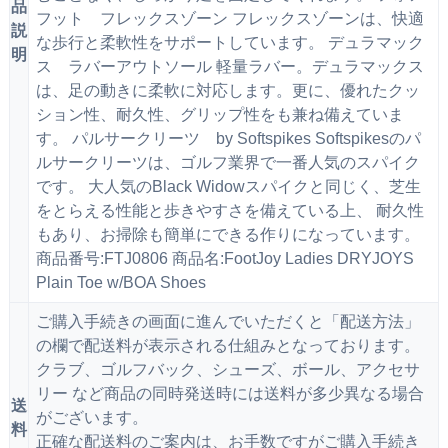
品
フット フレックスゾーン フレックスゾーンは、快適
説
な歩行と柔軟性をサポートしています。 デュラマック
明
ス ラバーアウトソール 軽量ラバー。デュラマックス
は、足の動きに柔軟に対応します。更に、優れたクッ
ション性、耐久性、グリップ性をも兼ね備えていま
す。 パルサークリーツ by Softspikes Softspikesのパ
ルサークリーツは、ゴルフ業界で一番人気のスパイク
です。 大人気のBlack Widowスパイクと同じく、芝生
をとらえる性能と歩きやすさを備えている上、 耐久性
もあり、お掃除も簡単にできる作りになっています。
商品番号:FTJ0806 商品名:FootJoy Ladies DRYJOYS
Plain Toe w/BOA Shoes
ご購入手続きの画面に進んでいただくと「配送方法」
の欄で配送料が表示される仕組みとなっております。
クラブ、ゴルフバック、シューズ、ボール、アクセサ
リー など商品の同時発送時には送料が多少異なる場合
送
がございます。
料
正確な配送料のご案内は、お手数ですが
ご購入手続き