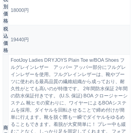
別
18000円
価
格
税
込
19440円
価
格
FootJoy Ladies DRYJOYS Plain Toe w/BOA Shoes フ
ルグレインレザー アッパー アッパー部分にフルグレ
インレザーを使用。フルグレインレザーは、靴やブー
ツに使われる最高品質の繊維組織から成っており、耐
久性がとても高いのが特徴です。 2年間防水保証 2年間
の防水保証付きです。 (U.S. 保証) BOA クロージャーシ
ステム 靴ヒモの変わりに、ワイヤーによるBOAシステ
ムを採用。ダイヤルを回転させることで締め付けが簡
単に行えます。靴を脱ぐ際も一瞬でダイヤルをゆるめ
ることもできます。着脱が大変簡単に！ プレー中も緩
商
むことなく、しっかり足を固定してくれます。 フォア