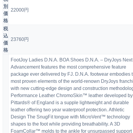
別
22000円
価
格
税
込
23760円
価
格
FootJoy Ladies D.N.A. BOA Shoes D.N.A. – DryJoys Next
Advancement features the most comprehensive feature
package ever delivered by FJ. D.N.A. footwear embodies 
most proven elements of the world-renown DryJoys franch
with new cutting-edge design and construction methodolo
Performance Leather ChromoSkin™ leather developed by
Pittards® of England is a supple lightweight and durable
leather offering two year waterproof protection. Athletic
Design The SnugFit tongue with MicroVent™ technology
shapes to the foot while providing breathability. A 3D
FoamCollar™ molds to the ankle for unsurpassed support