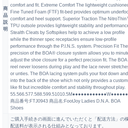
comfort and fit. Extreme Comfort The lightweight cushione
商
Fine Tuned Foam (FTF) fit-bed provides optimum underfoo
品
comfort and heel support. Superior Traction The NitroThi
説
TPU outsole provides lightweight stability and performanc
明
Stealth Cleats by Softspikes help to achieve a low profile
while the thinner spec receptacles ensure low-profile
performance through the P.I.N.S. system. Precision Fit The
precision of the BOA® closure system allows you to minut
adjust the shoe closure for a perfect precision fit. The BOA
reel never loosens during play and the lace never stretche
or unties. The BOA lacing system pulls your foot down and
into the back of the shoe which not only provides a custom
like fit but incredible comfort and stability throughout play.
55.566.577.588.599.51010.5M●●●●●●●●●●●●W●●●●
商品番号:FTJ0943 商品名:FootJoy Ladies D.N.A. BOA
Shoes
ご購入手続きの画面に進んでいただくと「配送方法」の
配送料が表示される仕組みとなっております。