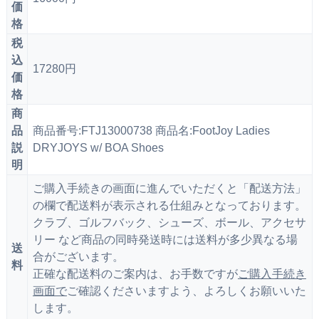
価
格
税
込
17280円
価
格
商
品
商品番号:FTJ13000738 商品名:FootJoy Ladies
説
DRYJOYS w/ BOA Shoes
明
ご購入手続きの画面に進んでいただくと「配送方法」
の欄で配送料が表示される仕組みとなっております。
クラブ、ゴルフバック、シューズ、ボール、アクセサ
リー など商品の同時発送時には送料が多少異なる場
送
合がございます。
料
正確な配送料のご案内は、お手数ですが
ご購入手続き
画面で
ご確認くださいますよう、よろしくお願いいた
します。