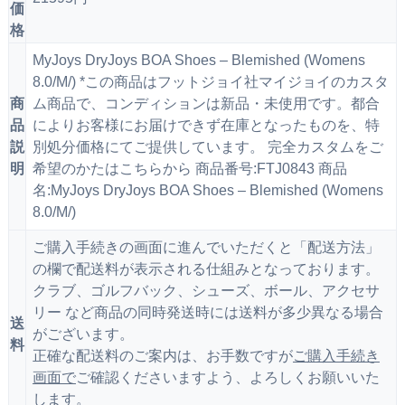
価
格
MyJoys DryJoys BOA Shoes – Blemished (Womens
8.0/M/) *この商品はフットジョイ社マイジョイのカスタ
商
ム商品で、コンディションは新品・未使用です。都合
品
によりお客様にお届けできず在庫となったものを、特
説
別処分価格にてご提供しています。 完全カスタムをご
明
希望のかたはこちらから 商品番号:FTJ0843 商品
名:MyJoys DryJoys BOA Shoes – Blemished (Womens
8.0/M/)
ご購入手続きの画面に進んでいただくと「配送方法」
の欄で配送料が表示される仕組みとなっております。
クラブ、ゴルフバック、シューズ、ボール、アクセサ
リー など商品の同時発送時には送料が多少異なる場合
送
がございます。
料
正確な配送料のご案内は、お手数ですが
ご購入手続き
画面で
ご確認くださいますよう、よろしくお願いいた
します。