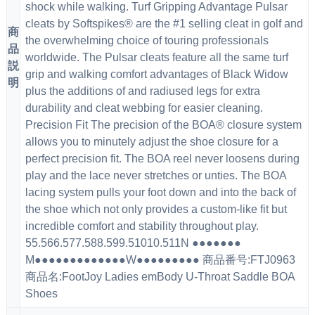
shock while walking. Turf Gripping Advantage Pulsar
cleats by Softspikes® are the #1 selling cleat in golf and
商
the overwhelming choice of touring professionals
品
worldwide. The Pulsar cleats feature all the same turf
説
grip and walking comfort advantages of Black Widow
明
plus the additions of and radiused legs for extra
durability and cleat webbing for easier cleaning.
Precision Fit The precision of the BOA® closure system
allows you to minutely adjust the shoe closure for a
perfect precision fit. The BOA reel never loosens during
play and the lace never stretches or unties. The BOA
lacing system pulls your foot down and into the back of
the shoe which not only provides a custom-like fit but
incredible comfort and stability throughout play.
55.566.577.588.599.51010.511N ●●●●●●●
M●●●●●●●●●●●●●W●●●●●●●●● 商品番号:FTJ0963
商品名:FootJoy Ladies emBody U-Throat Saddle BOA
Shoes