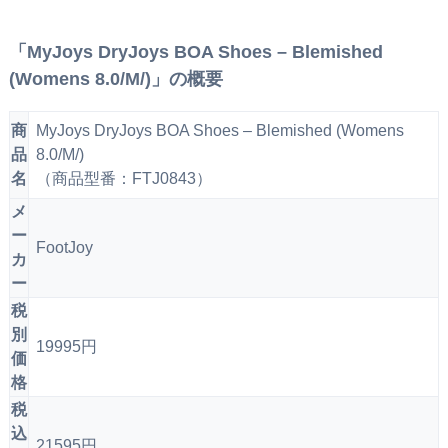
「MyJoys DryJoys BOA Shoes – Blemished
(Womens 8.0/M/)」の概要
商
MyJoys DryJoys BOA Shoes – Blemished (Womens
品
8.0/M/)
名
（商品型番：FTJ0843）
メ
ー
FootJoy
カ
ー
税
別
19995円
価
格
税
込
21595円