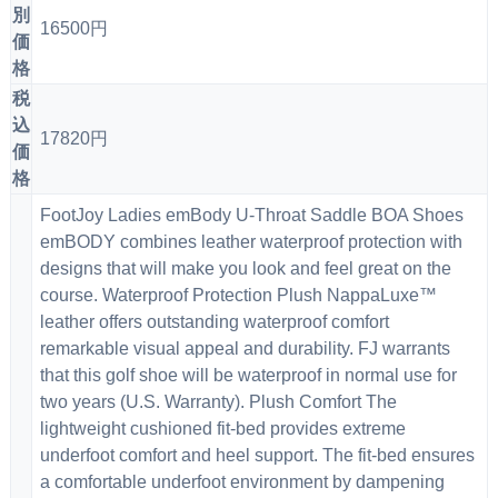
別
16500円
価
格
税
込
17820円
価
格
FootJoy Ladies emBody U-Throat Saddle BOA Shoes
emBODY combines leather waterproof protection with
designs that will make you look and feel great on the
course. Waterproof Protection Plush NappaLuxe™
leather offers outstanding waterproof comfort
remarkable visual appeal and durability. FJ warrants
that this golf shoe will be waterproof in normal use for
two years (U.S. Warranty). Plush Comfort The
lightweight cushioned fit-bed provides extreme
underfoot comfort and heel support. The fit-bed ensures
a comfortable underfoot environment by dampening