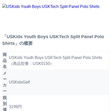
「USKids Youth Boys USKTech Split Panel Polo
Shirts」の概要
商
USKids Youth Boys USKTech Split Panel Polo Shirts
品
（商品型番：USK0150）
名
メ
ー
USKidsGolf
カ
ー
税
別
3199円
価