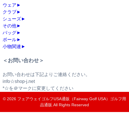
ウェア
►
クラブ
►
シューズ
►
その他
►
バッグ
►
ボール
►
小物関連
►
＜お問い合わせ＞
お問い合わせは下記よりご連絡ください。
info☆shop-j.net
*☆を＠マークに変更してください
© 2026
フェアウェイゴルフUSA通販（Fairway Golf USA）ゴルフ用
品通販
.All Rights Reserved