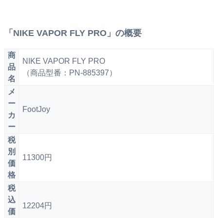
「NIKE VAPOR FLY PRO」の概要
商
NIKE VAPOR FLY PRO
品
（商品型番：PN-885397）
名
メ
ー
FootJoy
カ
ー
税
別
11300円
価
格
税
込
12204円
価