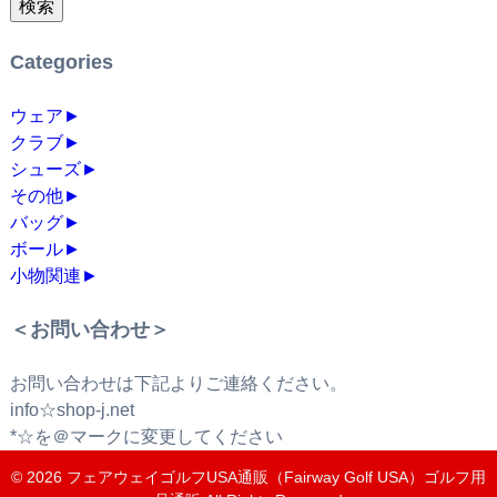
検索
Categories
ウェア
►
クラブ
►
シューズ
►
その他
►
バッグ
►
ボール
►
小物関連
►
＜お問い合わせ＞
お問い合わせは下記よりご連絡ください。
info☆shop-j.net
*☆を＠マークに変更してください
© 2026
フェアウェイゴルフUSA通販（Fairway Golf USA）ゴルフ用