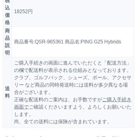
税
込
18252円
価
格
商
品
商品番号:QSR-965361 商品名:PING G25 Hybrids
説
明
ご購入手続きの画面に進んでいただくと「配送方法」
の欄で配送料が表示される仕組みとなっております。
クラブ、ゴルフバック、シューズ、ボール、アクセサ
リー など商品の同時発送時には送料が多少異なる場
送
合がございます。
料
正確な配送料のご案内は、お手数ですが
ご購入手続き
画面で
ご確認くださいますよう、よろしくお願いいた
します。
尚、全ての送料には保険が含まれています。