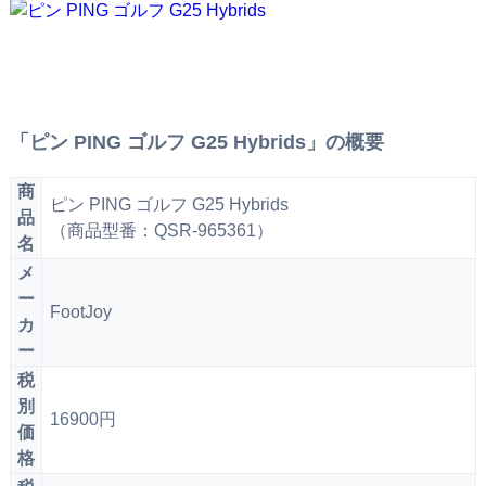
「ピン PING ゴルフ G25 Hybrids」の概要
商
ピン PING ゴルフ G25 Hybrids
品
（商品型番：QSR-965361）
名
メ
ー
FootJoy
カ
ー
税
別
16900円
価
格