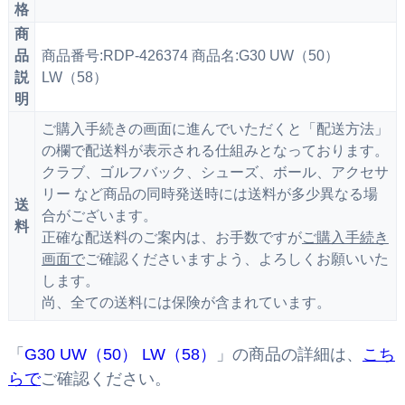
格
商
品
商品番号:RDP-426374 商品名:G30 UW（50）
説
LW（58）
明
ご購入手続きの画面に進んでいただくと「配送方法」
の欄で配送料が表示される仕組みとなっております。
クラブ、ゴルフバック、シューズ、ボール、アクセサ
リー など商品の同時発送時には送料が多少異なる場
送
合がございます。
料
正確な配送料のご案内は、お手数ですが
ご購入手続き
画面で
ご確認くださいますよう、よろしくお願いいた
します。
尚、全ての送料には保険が含まれています。
「
G30 UW（50） LW（58）
」の商品の詳細は、
こち
らで
ご確認ください。