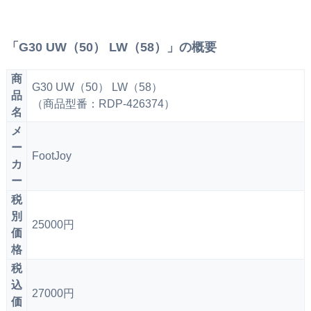
「G30 UW（50） LW（58）」の概要
商
G30 UW（50） LW（58）
品
（商品型番：RDP-426374）
名
メ
ー
FootJoy
カ
ー
税
別
25000円
価
格
税
込
27000円
価