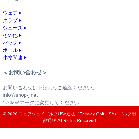
ウェア
►
クラブ
►
シューズ
►
その他
►
バッグ
►
ボール
►
小物関連
►
＜お問い合わせ＞
お問い合わせは下記よりご連絡ください。
info☆shop-j.net
*☆を＠マークに変更してください
© 2026
フェアウェイゴルフUSA通販（Fairway Golf USA）ゴルフ用
品通販
.All Rights Reserved