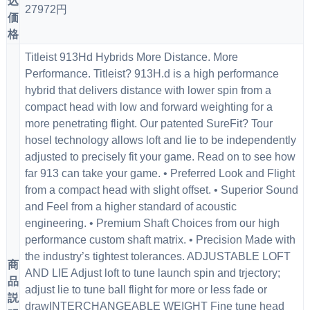
込
27972円
価
格
Titleist 913Hd Hybrids More Distance. More
Performance. Titleist? 913H.d is a high performance
hybrid that delivers distance with lower spin from a
compact head with low and forward weighting for a
more penetrating flight. Our patented SureFit? Tour
hosel technology allows loft and lie to be independently
adjusted to precisely fit your game. Read on to see how
far 913 can take your game. • Preferred Look and Flight
from a compact head with slight offset. • Superior Sound
and Feel from a higher standard of acoustic
engineering. • Premium Shaft Choices from our high
performance custom shaft matrix. • Precision Made with
the industry’s tightest tolerances. ADJUSTABLE LOFT
商
AND LIE Adjust loft to tune launch spin and trjectory;
品
adjust lie to tune ball flight for more or less fade or
説
drawINTERCHANGEABLE WEIGHT Fine tune head