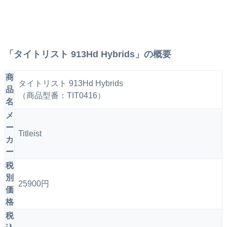
「タイトリスト 913Hd Hybrids」の概要
商
タイトリスト 913Hd Hybrids
品
（商品型番：TIT0416）
名
メ
ー
Titleist
カ
ー
税
別
25900円
価
格
税