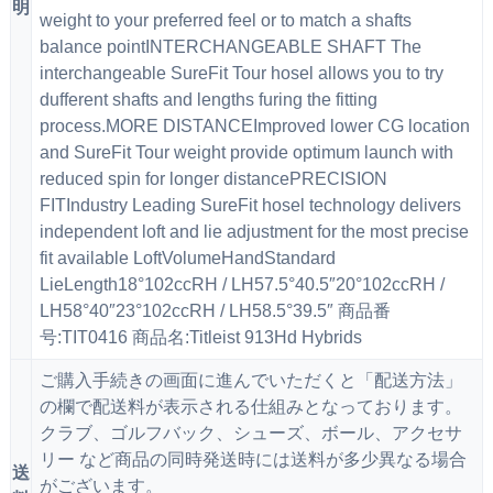
明
weight to your preferred feel or to match a shafts
balance pointINTERCHANGEABLE SHAFT The
interchangeable SureFit Tour hosel allows you to try
dufferent shafts and lengths furing the fitting
process.MORE DISTANCEImproved lower CG location
and SureFit Tour weight provide optimum launch with
reduced spin for longer distancePRECISION
FITIndustry Leading SureFit hosel technology delivers
independent loft and lie adjustment for the most precise
fit available LoftVolumeHandStandard
LieLength18°102ccRH / LH57.5°40.5″20°102ccRH /
LH58°40″23°102ccRH / LH58.5°39.5″ 商品番
号:TIT0416 商品名:Titleist 913Hd Hybrids
ご購入手続きの画面に進んでいただくと「配送方法」
の欄で配送料が表示される仕組みとなっております。
クラブ、ゴルフバック、シューズ、ボール、アクセサ
リー など商品の同時発送時には送料が多少異なる場合
送
がございます。