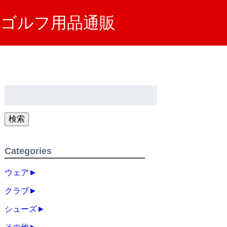
SA）ゴルフ用品通販
検
索:
検索
Categories
ウェア
►
クラブ
►
シューズ
►