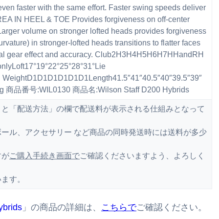
ven faster with the same effort. Faster swing speeds deliver
 IN HEEL & TOE Provides forgiveness on off-center
r volume on stronger lofted heads provides forgiveness
vature) in stronger-lofted heads transitions to flatter faces
imal gear effect and accuracy. Club2H3H4H5H6H7HHandRH
yLoft17°19°22°25°28°31°Lie
ng WeightD1D1D1D1D1D1Length41.5″41″40.5″40″39.5″39″
g 商品番号:WIL0130 商品名:Wilson Staff D200 Hybrids
くと「配送方法」の欄で配送料が表示される仕組みとなって
ール、アクセサリー など商品の同時発送時には送料が多少
すが
ご購入手続き画面で
ご確認くださいますよう、よろしく
います。
brids
」の商品の詳細は、
こちらで
ご確認ください。