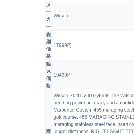
メ
ー
Wilson
カ
ー
税
別
17999円
価
格
税
込
19439円
価
格
Wilson Staff D200 Hybrids The Wilson 
needing power accuracy and a confide
Carpenter Custom 455 maraging steel f
golf course. 455 MARAGING STAINL
maraging stainless steel face insert c
商
longer distances. RIGHT LSIGHT TE