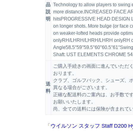
品
Technology to allow players to swing e
説
more distance.INCREASED FACE AREA
明
hitsPROGRESSIVE HEAD DESIGN Large
on longer shots. More bulge (or face cur
on weaker-lofted heads provide opt
onlyRH/LHRH/LHRH/LHRH onlyRH onl
Angle58.5°59°59.5°60°60.5°61°Swi
Shaft: UST ELEMENTS CHROME 54
ご購入手続きの画面に進んでいただ
おります。
クラブ、ゴルフバック、シューズ、ボ
送
異なる場合がございます。
料
正確な配送料のご案内は、お手数で
お願いいたします。
尚、全ての送料には保険が含まれて
「
ウイルソン スタッフ Staff D200 Hy