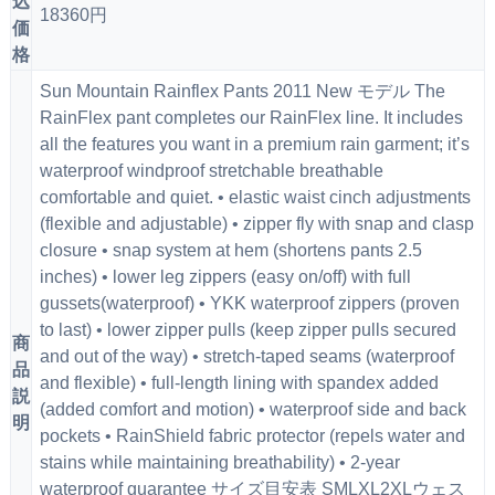
込
18360円
価
格
Sun Mountain Rainflex Pants 2011 New モデル The
RainFlex pant completes our RainFlex line. It includes
all the features you want in a premium rain garment; it’s
waterproof windproof stretchable breathable
comfortable and quiet. • elastic waist cinch adjustments
(flexible and adjustable) • zipper fly with snap and clasp
closure • snap system at hem (shortens pants 2.5
inches) • lower leg zippers (easy on/off) with full
gussets(waterproof) • YKK waterproof zippers (proven
to last) • lower zipper pulls (keep zipper pulls secured
商
and out of the way) • stretch-taped seams (waterproof
品
and flexible) • full-length lining with spandex added
説
(added comfort and motion) • waterproof side and back
明
pockets • RainShield fabric protector (repels water and
stains while maintaining breathability) • 2-year
waterproof guarantee サイズ目安表 SMLXL2XLウェス