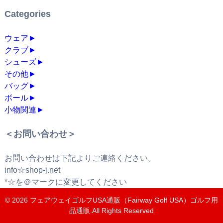
Categories
ウェア
►
クラブ
►
シューズ
►
その他
►
バッグ
►
ボール
►
小物関連
►
＜お問い合わせ＞
お問い合わせは下記よりご連絡ください。
info☆shop-j.net
*☆を＠マークに変更してください
© 2026
フェアウェイゴルフUSA通販（Fairway Golf USA）ゴルフ用
品通販
.All Rights Reserved