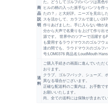
た。どうしてゴルフのパンツは黒色
商
ヒルの柄の入った派手なパンツを作
品
たの？」と大好評。ニーズを見出し
説
スを活かして、カラフルで楽しい19
明
作りあげました。手に入らない物が
分から大声で名乗りを上げて作り出そう
源です。 世界中のツアーで活躍するPG
も愛用するラウドマウスのゴルフウェ
達の間でも、ラウドマウスのゴルフパ
号:LOM0376 商品名:LoudMouth Hans &
ご購入手続きの画面に進んでいただ
おります。
クラブ、ゴルフバック、シューズ、ボ
送
異なる場合がございます。
料
正確な配送料のご案内は、お手数で
お願いいたします。
尚、全ての送料には保険が含まれて