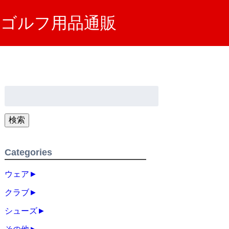
SA）ゴルフ用品通販
検
索:
検索
Categories
ウェア
►
クラブ
►
シューズ
►