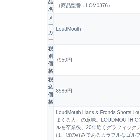
品
（商品型番：LOM0376）
名
メ
ー
LoudMouth
カ
ー
税
別
7950円
価
格
税
込
8586円
価
格
LoudMouth Hans & Fronds 
まくる人」の意味。LOUDMOUTH
ルを卒業後、20年近くグラフィック
は、彼の好みであるカラフルなゴル