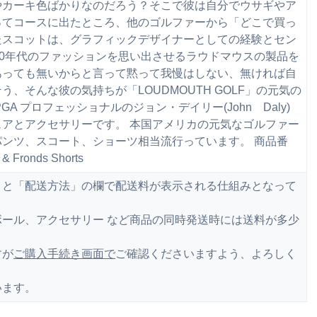
やカーキ色ばかりなのだろう？そこで彼は自分でウサギやア
ってコースに出たところ、他のゴルファーから「どこで買っ
たスコットは、グラフィックデザイナーとしての経験とセン
70年代のファッションを思い出させるラウドマウスの製品を
あっても無いからと言って黙って我慢はしない、無ければ自
、そんな彼の気持ちが「LOUDMOUTH GOLF」の元気の
A プロフェッショナルのジョン・デイリー(John Daly)
アとアクセサリーです。 本国アメリカの元気なゴルファー
ンツ、スコート、ショーツ相当流行っています。 商品番
 Fronds Shorts
くと「配送方法」の欄で配送料が表示される仕組みとなって
ール、アクセサリー など商品の同時発送時には送料が多少
すが
ご購入手続き画面で
ご確認くださいますよう、よろしく
います。