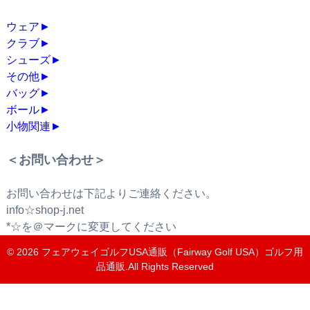
ウェア
►
クラブ
►
シューズ
►
その他
►
バッグ
►
ボール
►
小物関連
►
＜お問い合わせ＞
お問い合わせは下記よりご連絡ください。
info☆shop-j.net
*☆を＠マークに変更してください
© 2026
フェアウェイゴルフUSA通販（Fairway Golf USA）ゴルフ用
品通販
.All Rights Reserved