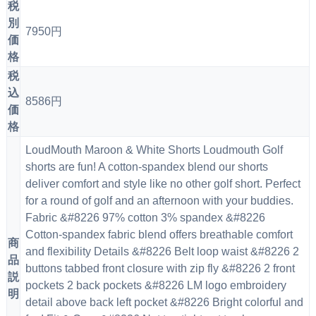
税
別
7950円
価
格
税
込
8586円
価
格
LoudMouth Maroon & White Shorts Loudmouth Golf
shorts are fun! A cotton-spandex blend our shorts
deliver comfort and style like no other golf short. Perfect
for a round of golf and an afternoon with your buddies.
Fabric &#8226 97% cotton 3% spandex &#8226
Cotton-spandex fabric blend offers breathable comfort
商
and flexibility Details &#8226 Belt loop waist &#8226 2
品
buttons tabbed front closure with zip fly &#8226 2 front
説
pockets 2 back pockets &#8226 LM logo embroidery
明
detail above back left pocket &#8226 Bright colorful and