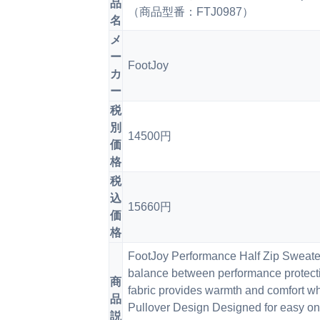
品
（商品型番：FTJ0987）
名
メ
ー
FootJoy
カ
ー
税
別
14500円
価
格
税
込
15660円
価
格
FootJoy Performance Half Zip Sweate
balance between performance protecti
商
fabric provides warmth and comfort whi
品
Pullover Design Designed for easy on/
説