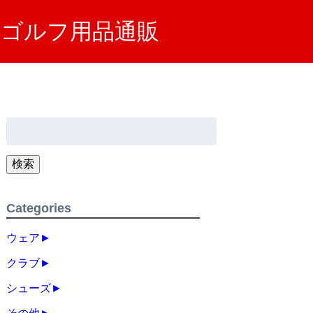
SA）ゴルフ用品通販
検
索:
検索
Categories
ウェア
►
クラブ
►
シューズ
►