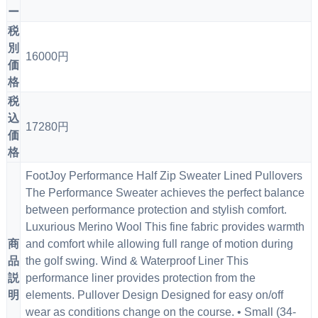
ー
税
別
16000円
価
格
税
込
17280円
価
格
FootJoy Performance Half Zip Sweater Lined Pullovers
The Performance Sweater achieves the perfect balance
between performance protection and stylish comfort.
Luxurious Merino Wool This fine fabric provides warmth
商
and comfort while allowing full range of motion during
品
the golf swing. Wind & Waterproof Liner This
説
performance liner provides protection from the
明
elements. Pullover Design Designed for easy on/off
wear as conditions change on the course. • Small (34-