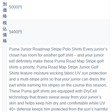
別
5000円
価
格
税
込
5400円
価
格
Puma Junior Roadmap Stripe Polo Shirts Every junior’s
closet has room for another golf shirt – and your junior
will definitely make these Puma Road Map Stripe golf
shirts a priority. Puma Road Map Stripe Junior Golf
Shirts feature moisture wicking fabric UV sun protection
and a multi-stripe print so that your junior can dress the
part while earning his stripes on the course this season.
These Puma golf shirts are equipped with DryCell
technology that draws sweat away from your junior’s
skin and helps keep him dry and comfortable while UV
40+ defense keeps him protected from the sun’s harmful