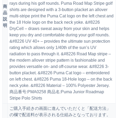
rays during his golf rounds. Puma Road Map Stripe golf
商
shirts are designed with a 3-button placket an allover
品
multi-stripe print the Puma Cat logo on the left chest and
説
the 18 Hole logo on the back neck yoke. &#8226
明
DryCell – draws sweat away from your skin and helps
keep you dry and comfortable during your golf rounds.
&#8226 UV 40+ – provides the ultimate sun protection
rating which allows only 1/40th of the sun’s UV
radiation to pass through it. &#8226 Road Map stripe –
the modern allover stripe pattern is fashionable and
provides versatile on- and off-course wear. &#8226 3-
button placket. &#8226 Puma Cat logo – embroidered
on left chest. &#8226 Puma 18-Hole logo – on the back
neck yoke. &#8226 Material – 100% Polyester Jersey.
商品番号:PMA0258 商品名:Puma Junior Roadmap
Stripe Polo Shirts
ご購入手続きの画面に進んでいただくと「配送方法」
の欄で配送料が表示される仕組みとなっております。