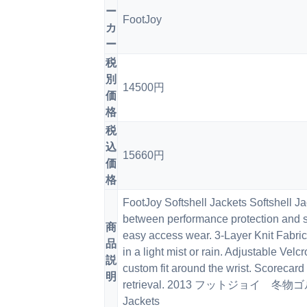
ー
FootJoy
カ
ー
税
別
14500円
価
格
税
込
15660円
価
格
FootJoy Softshell Jackets Softshell J
between performance protection and styl
商
easy access wear. 3-Layer Knit Fabric 
品
in a light mist or rain. Adjustable Vel
説
custom fit around the wrist. Scorecar
明
retrieval. 2013 フットジョイ 冬物ゴ
Jackets