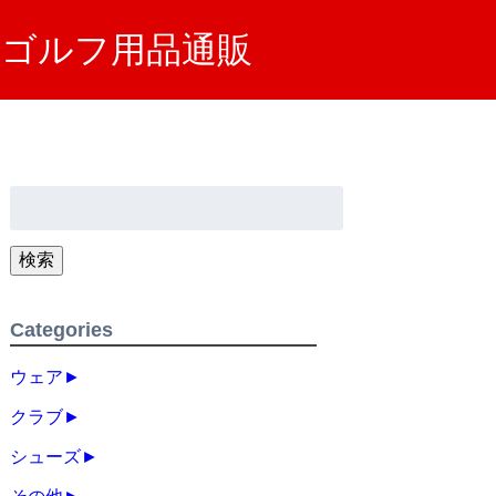
SA）ゴルフ用品通販
検
索:
検索
Categories
ウェア
►
クラブ
►
シューズ
►