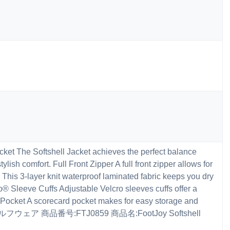
acket The Softshell Jacket achieves the perfect balance
ish comfort. Full Front Zipper A full front zipper allows for
This 3-layer knit waterproof laminated fabric keeps you dry
cro® Sleeve Cuffs Adjustable Velcro sleeves cuffs offer a
d Pocket A scorecard pocket makes for easy storage and
ルフウェア 商品番号:FTJ0859 商品名:FootJoy Softshell