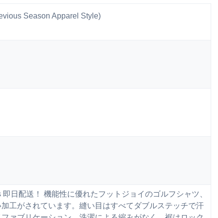
ious Season Apparel Style)
lid Shirts 即日配送！ 機能性に優れたフットジョイのゴルフシャツ、
い加工がされています。縫い目はすべてダブルステッチで汗
イファブリケーション。洗濯による縮みがなく、裾はロック