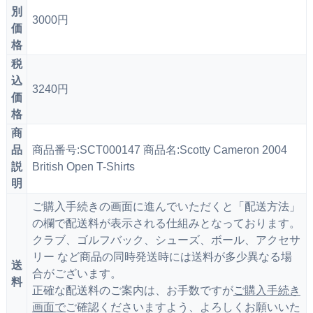
別
3000円
価
格
税
込
3240円
価
格
商
品
商品番号:SCT000147 商品名:Scotty Cameron 2004
説
British Open T-Shirts
明
ご購入手続きの画面に進んでいただくと「配送方法」
の欄で配送料が表示される仕組みとなっております。
クラブ、ゴルフバック、シューズ、ボール、アクセサ
リー など商品の同時発送時には送料が多少異なる場
送
合がございます。
料
正確な配送料のご案内は、お手数ですが
ご購入手続き
画面で
ご確認くださいますよう、よろしくお願いいた