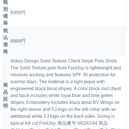
税
別
8300円
価
格
税
込
8964円
価
格
Vokey Design Solid Texture Chest Stripe Polo Shirts
The Solid Texture polo from FootJoy is lightweight and
moisture wicking and features SPF 30 protection for
warmer days. The material is a light pique with
商
engineered black tonal stripes. A color block mid chest
品
and back includes white royal blue and lime green
説
stripes. Embroidery includes black tonal BV Wings on
明
the right sleeve and FJ logo on the left collar with an
additional white FJ logo on the back yoke. Sizing is
typical full cut FootJoy. 商品番号:VKD0144 商品