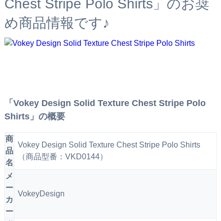
Chest Stripe Polo Shirts」のお奨
め商品情報です♪
「Vokey Design Solid Texture Chest Stripe Polo
Shirts」の概要
商
Vokey Design Solid Texture Chest Stripe Polo Shirts
品
（商品型番：VKD0144）
名
メ
ー
VokeyDesign
カ
ー