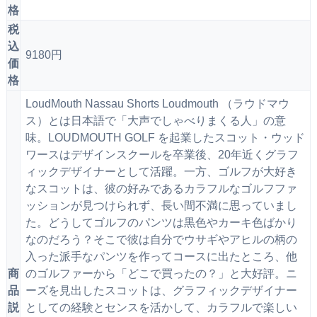
格
税
込
9180円
価
格
LoudMouth Nassau Shorts Loudmouth （ラウドマウ
ス）とは日本語で「大声でしゃべりまくる人」の意
味。LOUDMOUTH GOLF を起業したスコット・ウッド
ワースはデザインスクールを卒業後、20年近くグラフ
ィックデザイナーとして活躍。一方、ゴルフが大好き
なスコットは、彼の好みであるカラフルなゴルフファ
ッションが見つけられず、長い間不満に思っていまし
た。どうしてゴルフのパンツは黒色やカーキ色ばかり
なのだろう？そこで彼は自分でウサギやアヒルの柄の
入った派手なパンツを作ってコースに出たところ、他
商
のゴルファーから「どこで買ったの？」と大好評。ニ
品
ーズを見出したスコットは、グラフィックデザイナー
説
としての経験とセンスを活かして、カラフルで楽しい