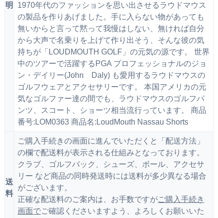
明
1970年代のファッションを思い出させるラウドマウス
の製品を作りあげました。手に入らない物があっても
無いからと言って黙って我慢はしない、無ければ自分
から大声で名乗りを上げて作り出そう、そんな彼の気
持ちが「LOUDMOUTH GOLF」の元気の源です。 世界
中のツアーで活躍するPGA プロフェッショナルのジョ
ン・デイリー(John Daly) も愛用するラウドマウスの
ゴルフウェアとアクセサリーです。 本国アメリカの元
気なゴルファー達の間でも、ラウドマウスのゴルフパ
ンツ、スコート、ショーツ相当流行っています。 商品
番号:LOM0363 商品名:LoudMouth Nassau Shorts
ご購入手続きの画面に進んでいただくと「配送方法」
の欄で配送料が表示される仕組みとなっております。
クラブ、ゴルフバック、シューズ、ボール、アクセサ
リー など商品の同時発送時には送料が多少異なる場合
送
がございます。
料
正確な配送料のご案内は、お手数ですが
ご購入手続き
画面で
ご確認くださいますよう、よろしくお願いいた