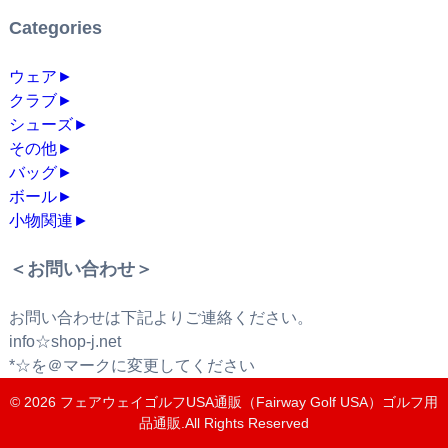
Categories
ウェア
►
クラブ
►
シューズ
►
その他
►
バッグ
►
ボール
►
小物関連
►
＜お問い合わせ＞
お問い合わせは下記よりご連絡ください。
info☆shop-j.net
*☆を＠マークに変更してください
© 2026
フェアウェイゴルフUSA通販（Fairway Golf USA）ゴルフ用
品通販
.All Rights Reserved