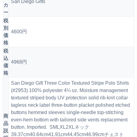
San Diego Gifts
カ
ー
税
別
4600円
価
格
税
込
4968円
価
格
San Diego Gift Three Color Textured Stripe Polo Shirts
(#2953) 100% polyester 4¼ oz. Moisture management
textured striped body UV protection solid rib-knit collar
tagless neck label three-button placket polished etched
buttons hemmed sleeves single-needle top-stitching
商
even-hem bottom with tailored side vents replacement
品
button. Imported. SMLXL2XLネック
説
39.37cm40.64cm41.91cm44.45cm46.99cmチェスト