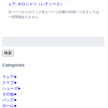
ェア
,
ポロシャツ（レディース）
当ページからのリンク先とページ記載の内容につきましては
一切関係ありません
検
索:
検索
Categories
ウェア
►
クラブ
►
シューズ
►
その他
►
バッグ
►
ボール
►